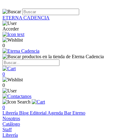
ETERNA CADENCIA
Acceder
0
0
0
0
Librería
Blog
Editorial
Agenda
Bar Eterno
Nosotros
Catálogo
Staff
Librería