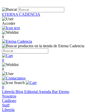
ETERNA CADENCIA
Acceder
0
0
0
0
Librería
Blog
Editorial
Agenda
Bar Eterno
Nosotros
Catálogo
Staff
Librería