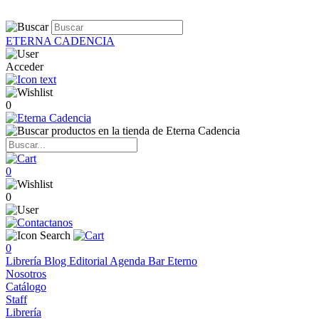
ETERNA CADENCIA
Acceder
0
0
0
0
Librería
Blog
Editorial
Agenda
Bar Eterno
Nosotros
Catálogo
Staff
Librería