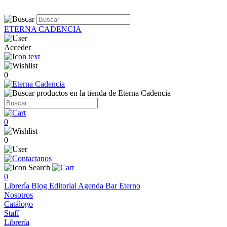
ETERNA CADENCIA
Acceder
0
0
0
0
Librería
Blog
Editorial
Agenda
Bar Eterno
Nosotros
Catálogo
Staff
Librería