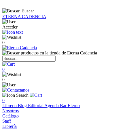
ETERNA CADENCIA
Acceder
0
0
0
0
Librería
Blog
Editorial
Agenda
Bar Eterno
Nosotros
Catálogo
Staff
Librería