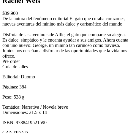
Rachel Wels
$39.900
De la autora del fenómeno editorial El gato que curaba corazones,
nuevas aventuras del minino más dulce y carismático del mundo
Disfruta de las aventuras de Alfie, el gato que comparte su alegría.
Es dulce, simpático y le encanta ayudar a sus amigos. Ahora cuenta
con uno nuevo: George, un minino tan cariñoso como travieso.
Juntos nos enseñan a disfrutar de las oportunidades que la vida nos
ofrece.
Pre-order
Guía de talles
Editorial:
Duomo
Páginas:
384
Peso:
538 g
Temática:
Narrativa / Novela breve
Dimensiones:
21.5 x 14
ISBN:
9788419521590
CANTIDAD