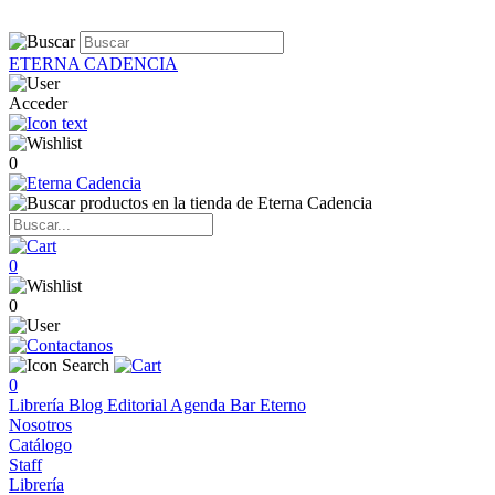
ETERNA CADENCIA
Acceder
0
0
0
0
Librería
Blog
Editorial
Agenda
Bar Eterno
Nosotros
Catálogo
Staff
Librería