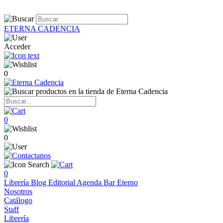
ETERNA CADENCIA
Acceder
0
0
0
0
Librería
Blog
Editorial
Agenda
Bar Eterno
Nosotros
Catálogo
Staff
Librería