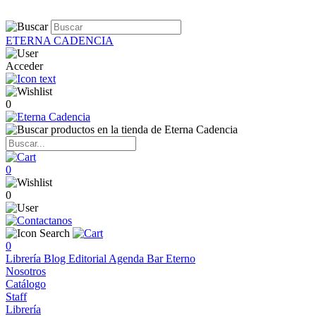
ETERNA CADENCIA
Acceder
0
0
0
0
Librería
Blog
Editorial
Agenda
Bar Eterno
Nosotros
Catálogo
Staff
Librería