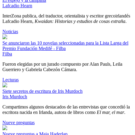
El espejo y la campana
Lafcadio Hearn
InterZona publica, del traductor, orientalista y escritor grecoirlandés
Lafcadio Hearn,
Kwaidan: Historias y estudios de cosas extraña
.
Noticias
Se anunciaron las 10 novelas seleccionadas para la Lista Larga del
Premio Fundación Medifé - Filba
Filba
Fueron elegidas por un jurado compuesto por Alan Pauls, Leila
Guerriero y Gabriela Cabezón Cámara.
Lecturas
Siete secretos de escritura de Iris Murdoch
Iris Murdoch
Compartimos algunos destacados de las entrevistas que concedió la
escritora nacida en Irlanda, autora de libros como
El mar, el mar
.
Nueve preguntas
Nueve preguntas a Maja Haderlap