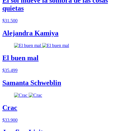
El sol mueve la sombra de las cosas
quietas
$31.500
Alejandra Kamiya
El buen mal
$35.499
Samanta Schweblin
Crac
$33.900