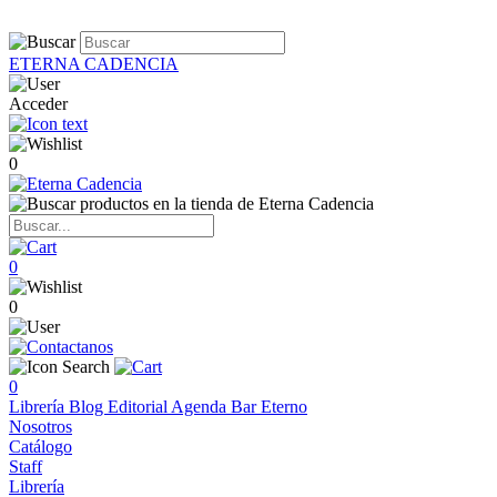
ETERNA CADENCIA
Acceder
0
0
0
0
Librería
Blog
Editorial
Agenda
Bar Eterno
Nosotros
Catálogo
Staff
Librería