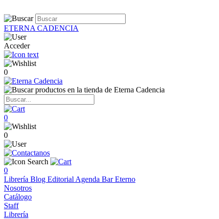
ETERNA CADENCIA
Acceder
0
0
0
0
Librería
Blog
Editorial
Agenda
Bar Eterno
Nosotros
Catálogo
Staff
Librería