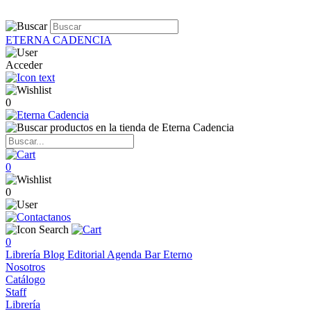
ETERNA CADENCIA
Acceder
0
0
0
0
Librería
Blog
Editorial
Agenda
Bar Eterno
Nosotros
Catálogo
Staff
Librería