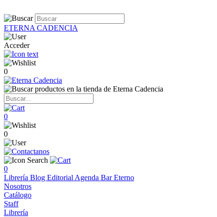
ETERNA CADENCIA
Acceder
0
0
0
0
Librería
Blog
Editorial
Agenda
Bar Eterno
Nosotros
Catálogo
Staff
Librería