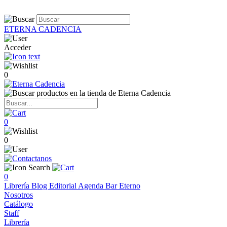
ETERNA CADENCIA
Acceder
0
0
0
0
Librería
Blog
Editorial
Agenda
Bar Eterno
Nosotros
Catálogo
Staff
Librería