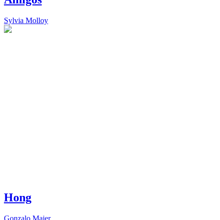
Sylvia Molloy
Hong
Gonzalo Maier