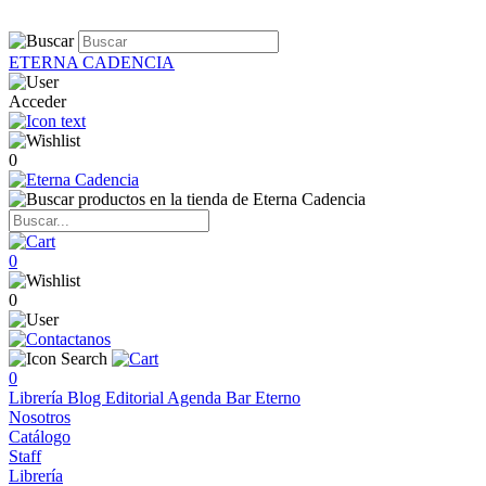
ETERNA CADENCIA
Acceder
0
0
0
0
Librería
Blog
Editorial
Agenda
Bar Eterno
Nosotros
Catálogo
Staff
Librería