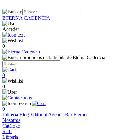
ETERNA CADENCIA
Acceder
0
0
0
0
Librería
Blog
Editorial
Agenda
Bar Eterno
Nosotros
Catálogo
Staff
Librería