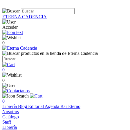
ETERNA CADENCIA
Acceder
0
0
0
0
Librería
Blog
Editorial
Agenda
Bar Eterno
Nosotros
Catálogo
Staff
Librería