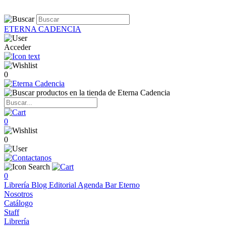
ETERNA CADENCIA
Acceder
0
0
0
0
Librería
Blog
Editorial
Agenda
Bar Eterno
Nosotros
Catálogo
Staff
Librería