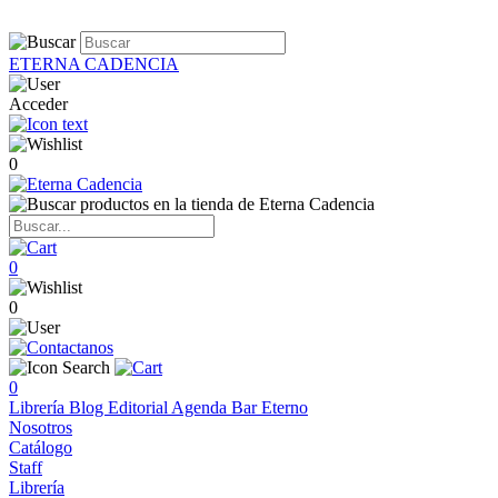
ETERNA CADENCIA
Acceder
0
0
0
0
Librería
Blog
Editorial
Agenda
Bar Eterno
Nosotros
Catálogo
Staff
Librería