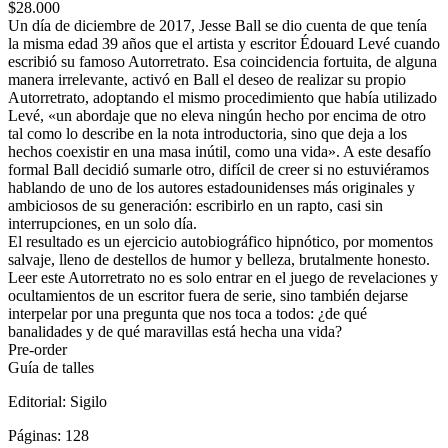
$28.000
Un día de diciembre de 2017, Jesse Ball se dio cuenta de que tenía
la misma edad 39 años que el artista y escritor Édouard Levé cuando
escribió su famoso Autorretrato. Esa coincidencia fortuita, de alguna
manera irrelevante, activó en Ball el deseo de realizar su propio
Autorretrato, adoptando el mismo procedimiento que había utilizado
Levé, «un abordaje que no eleva ningún hecho por encima de otro
tal como lo describe en la nota introductoria, sino que deja a los
hechos coexistir en una masa inútil, como una vida». A este desafío
formal Ball decidió sumarle otro, difícil de creer si no estuviéramos
hablando de uno de los autores estadounidenses más originales y
ambiciosos de su generación: escribirlo en un rapto, casi sin
interrupciones, en un solo día.
El resultado es un ejercicio autobiográfico hipnótico, por momentos
salvaje, lleno de destellos de humor y belleza, brutalmente honesto.
Leer este Autorretrato no es solo entrar en el juego de revelaciones y
ocultamientos de un escritor fuera de serie, sino también dejarse
interpelar por una pregunta que nos toca a todos: ¿de qué
banalidades y de qué maravillas está hecha una vida?
Pre-order
Guía de talles
Editorial:
Sigilo
Páginas:
128