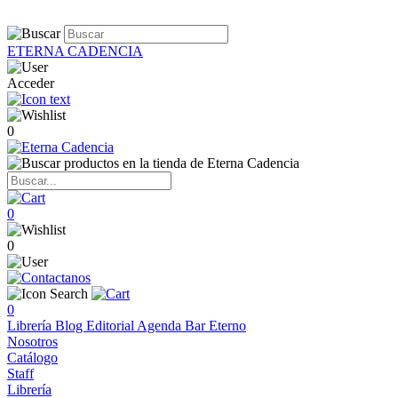
ETERNA CADENCIA
Acceder
0
0
0
0
Librería
Blog
Editorial
Agenda
Bar Eterno
Nosotros
Catálogo
Staff
Librería