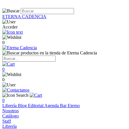
ETERNA CADENCIA
Acceder
0
0
0
0
Librería
Blog
Editorial
Agenda
Bar Eterno
Nosotros
Catálogo
Staff
Librería