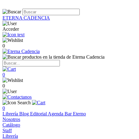
ETERNA CADENCIA
Acceder
0
0
0
0
Librería
Blog
Editorial
Agenda
Bar Eterno
Nosotros
Catálogo
Staff
Librería