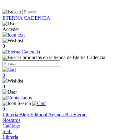
ETERNA CADENCIA
Acceder
0
0
0
0
Librería
Blog
Editorial
Agenda
Bar Eterno
Nosotros
Catálogo
Staff
Librería