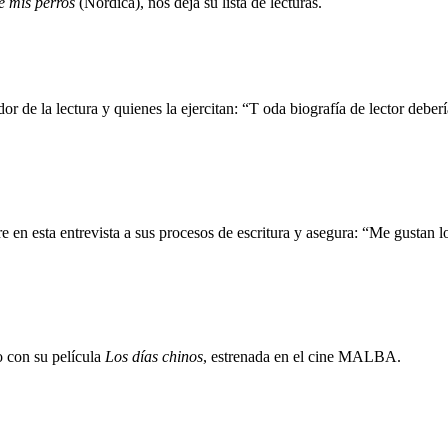
e mis perros
(Nórdica), nos deja su lista de lecturas.
r de la lectura y quienes la ejercitan: “T oda biografía de lector deber
 en esta entrevista a sus procesos de escritura y asegura: “Me gustan 
o con su película
Los días chinos
, estrenada en el cine MALBA.