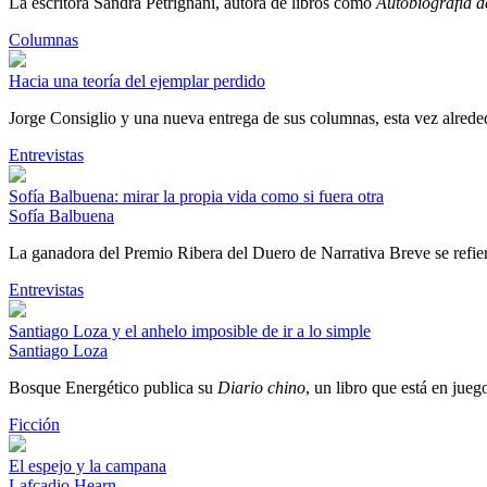
La escritora Sandra Petrignani, autora de libros como
Autobiografía d
Columnas
Hacia una teoría del ejemplar perdido
Jorge Consiglio y una nueva entrega de sus columnas, esta vez alrededo
Entrevistas
Sofía Balbuena: mirar la propia vida como si fuera otra
Sofía Balbuena
La ganadora del Premio Ribera del Duero de Narrativa Breve se refiere
Entrevistas
Santiago Loza y el anhelo imposible de ir a lo simple
Santiago Loza
Bosque Energético publica su
Diario chino
, un libro que está en jueg
Ficción
El espejo y la campana
Lafcadio Hearn