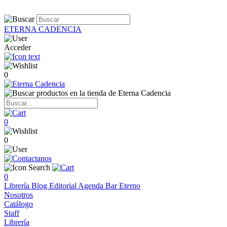
ETERNA CADENCIA
Acceder
0
0
0
0
Librería
Blog
Editorial
Agenda
Bar Eterno
Nosotros
Catálogo
Staff
Librería