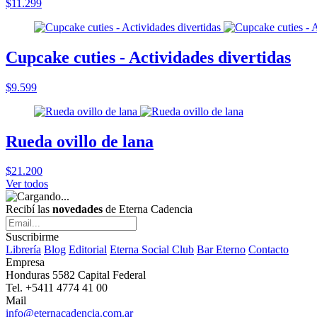
$11.299
Cupcake cuties - Actividades divertidas
$9.599
Rueda ovillo de lana
$21.200
Ver todos
Recibí las
novedades
de Eterna Cadencia
Suscribirme
Librería
Blog
Editorial
Eterna Social Club
Bar Eterno
Contacto
Empresa
Honduras 5582 Capital Federal
Tel. +5411 4774 41 00
Mail
info@eternacadencia.com.ar