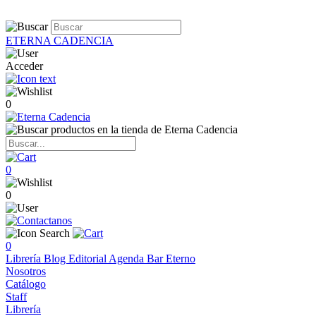
ETERNA CADENCIA
Acceder
0
0
0
0
Librería
Blog
Editorial
Agenda
Bar Eterno
Nosotros
Catálogo
Staff
Librería