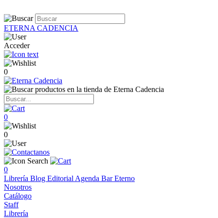
ETERNA CADENCIA
Acceder
0
0
0
0
Librería
Blog
Editorial
Agenda
Bar Eterno
Nosotros
Catálogo
Staff
Librería