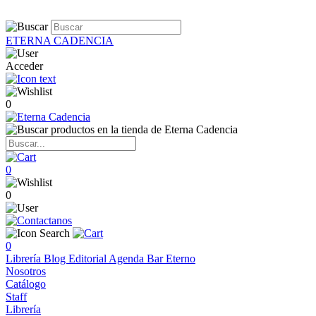
ETERNA CADENCIA
Acceder
0
0
0
0
Librería
Blog
Editorial
Agenda
Bar Eterno
Nosotros
Catálogo
Staff
Librería