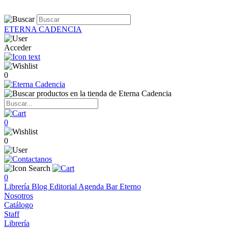
ETERNA CADENCIA
Acceder
0
0
0
0
Librería
Blog
Editorial
Agenda
Bar Eterno
Nosotros
Catálogo
Staff
Librería