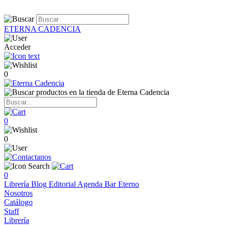
ETERNA CADENCIA
Acceder
0
0
0
0
Librería
Blog
Editorial
Agenda
Bar Eterno
Nosotros
Catálogo
Staff
Librería