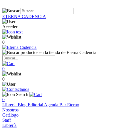
ETERNA CADENCIA
Acceder
0
0
0
0
Librería
Blog
Editorial
Agenda
Bar Eterno
Nosotros
Catálogo
Staff
Librería