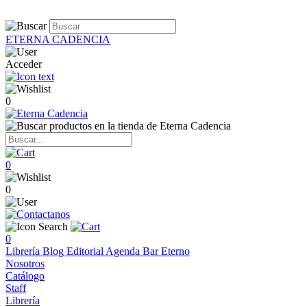
ETERNA CADENCIA
Acceder
0
0
0
0
Librería
Blog
Editorial
Agenda
Bar Eterno
Nosotros
Catálogo
Staff
Librería