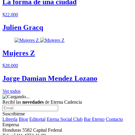
La forma de una ciudad
$22.000
Julien Gracq
Mujeres Z
$28.000
Jorge Damian Mendez Lozano
Ver todos
Recibí las
novedades
de Eterna Cadencia
Suscribirme
Librería
Blog
Editorial
Eterna Social Club
Bar Eterno
Contacto
Empresa
Honduras 5582 Capital Federal