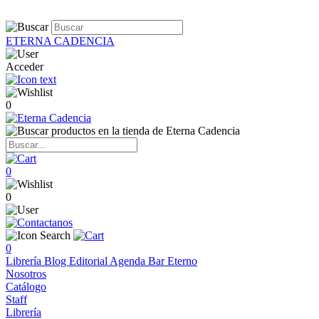
ETERNA CADENCIA
Acceder
0
0
0
0
Librería
Blog
Editorial
Agenda
Bar Eterno
Nosotros
Catálogo
Staff
Librería