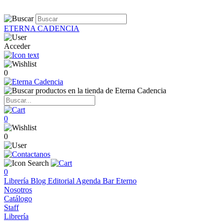
ETERNA CADENCIA
Acceder
0
0
0
0
Librería
Blog
Editorial
Agenda
Bar Eterno
Nosotros
Catálogo
Staff
Librería