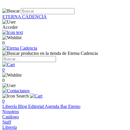
ETERNA CADENCIA
Acceder
0
0
0
0
Librería
Blog
Editorial
Agenda
Bar Eterno
Nosotros
Catálogo
Staff
Librería