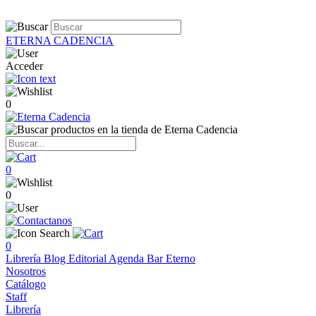
ETERNA CADENCIA
Acceder
0
0
0
0
Librería
Blog
Editorial
Agenda
Bar Eterno
Nosotros
Catálogo
Staff
Librería