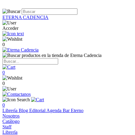
ETERNA CADENCIA
Acceder
0
0
0
0
Librería
Blog
Editorial
Agenda
Bar Eterno
Nosotros
Catálogo
Staff
Librería