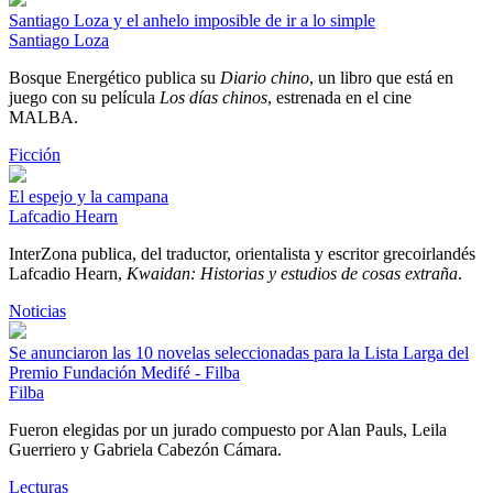
Santiago Loza y el anhelo imposible de ir a lo simple
Santiago Loza
Bosque Energético publica su
Diario chino
, un libro que está en
juego con su película
Los días chinos
, estrenada en el cine
MALBA.
Ficción
El espejo y la campana
Lafcadio Hearn
InterZona publica, del traductor, orientalista y escritor grecoirlandés
Lafcadio Hearn,
Kwaidan: Historias y estudios de cosas extraña
.
Noticias
Se anunciaron las 10 novelas seleccionadas para la Lista Larga del
Premio Fundación Medifé - Filba
Filba
Fueron elegidas por un jurado compuesto por Alan Pauls, Leila
Guerriero y Gabriela Cabezón Cámara.
Lecturas