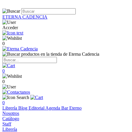
ETERNA CADENCIA
Acceder
0
0
0
0
Librería
Blog
Editorial
Agenda
Bar Eterno
Nosotros
Catálogo
Staff
Librería