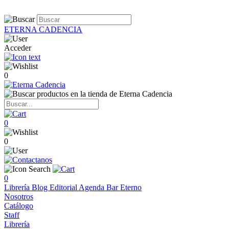
ETERNA CADENCIA
Acceder
0
0
0
0
Librería
Blog
Editorial
Agenda
Bar Eterno
Nosotros
Catálogo
Staff
Librería