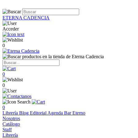
ETERNA CADENCIA
Acceder
0
0
0
0
Librería
Blog
Editorial
Agenda
Bar Eterno
Nosotros
Catálogo
Staff
Librería