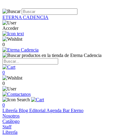
ETERNA CADENCIA
Acceder
0
0
0
0
Librería
Blog
Editorial
Agenda
Bar Eterno
Nosotros
Catálogo
Staff
Librería