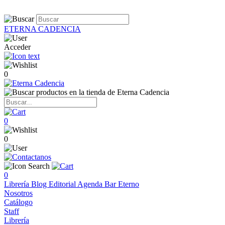
ETERNA CADENCIA
Acceder
0
0
0
0
Librería
Blog
Editorial
Agenda
Bar Eterno
Nosotros
Catálogo
Staff
Librería