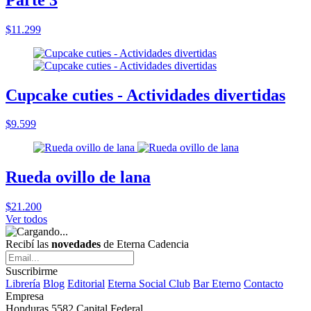
$11.299
Cupcake cuties - Actividades divertidas
$9.599
Rueda ovillo de lana
$21.200
Ver todos
Recibí las
novedades
de Eterna Cadencia
Suscribirme
Librería
Blog
Editorial
Eterna Social Club
Bar Eterno
Contacto
Empresa
Honduras 5582 Capital Federal