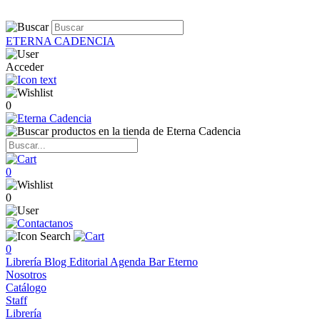
ETERNA CADENCIA
Acceder
0
0
0
0
Librería
Blog
Editorial
Agenda
Bar Eterno
Nosotros
Catálogo
Staff
Librería