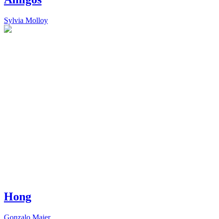
Sylvia Molloy
Hong
Gonzalo Maier