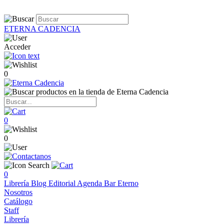
ETERNA CADENCIA
Acceder
0
0
0
0
Librería
Blog
Editorial
Agenda
Bar Eterno
Nosotros
Catálogo
Staff
Librería