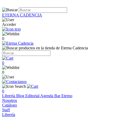
ETERNA CADENCIA
Acceder
0
0
0
0
Librería
Blog
Editorial
Agenda
Bar Eterno
Nosotros
Catálogo
Staff
Librería