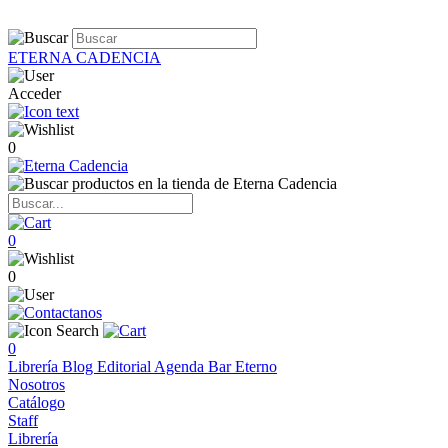
ETERNA CADENCIA
Acceder
0
0
0
0
Librería
Blog
Editorial
Agenda
Bar Eterno
Nosotros
Catálogo
Staff
Librería