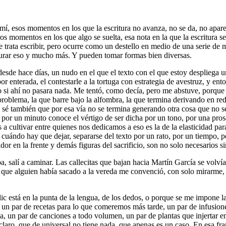
, esos momentos en los que la escritura no avanza, no se da, no aparece
os momentos en los que algo se suelta, esa nota en la que la escritura s
se trata escribir, pero ocurre como un destello en medio de una serie de
durar eso y mucho más. Y pueden tomar formas bien diversas.
sde hace días, un nudo en el que el texto con el que estoy despliega un
 enterada, el contestarle a la tortuga con estrategia de avestruz, y enton
o si ahí no pasara nada. Me tentó, como decía, pero me abstuve, porque 
 problema, la que barre bajo la alfombra, la que termina derivando en r
pero sé también que por esa vía no se termina generando otra cosa que no
por un minuto conoce el vértigo de ser dicha por un tono, por una pros
s a cultivar entre quienes nos dedicamos a eso es la de la elasticidad pa
 cuándo hay que dejar, separarse del texto por un rato, por un tiempo, 
or en la frente y demás figuras del sacrificio, son no solo necesarios s
salí a caminar. Las callecitas que bajan hacia Martín García se volvían
ico que alguien había sacado a la vereda me convenció, con solo mirarme
 clic está en la punta de la lengua, de los dedos, o porque se me impone 
 un par de recetas para lo que comeremos más tarde, un par de infusion
sa, un par de canciones a todo volumen, un par de plantas que injertar 
laro, que de universal no tiene nada, que apenas es un caso. En esa fran