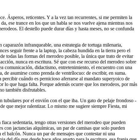
. Ásperos, reticentes. Y a la vez tan recurrentes, si me permiten la
e da, ese trance en los que un habla se nos vuelve ajena mientras nos
 merodeos. El destello puede durar días y hasta meses, no se confunda
 caparazón infranqueable, una estrategia de tortuga milenaria,
ces seguir frente a la laptop, la cabeza hundida en la tierra pero el
de todas las formas del merodeo posible, la única que trato de evitar
edacción, nunca en escritura. Sé que con ese recurso del merodeo sobre
 sea comunicación, didactismo, entretenimiento, el encuentro con una
a, de asumirse como prenda de ventrílocuo: de escribir, en suma.
ra percibir cuándo es pernicioso aferrarse al mandato superyoico de
por lo que haga falta. Porque además ocurre que los merodeos, por más
ino también disfrutables.
 tubulares por el envión con el que iba. Un gato de pelaje frondoso -
, de que mejor ralentizar. Lo mismo me sugiere siempre Fiesta, mi
la fiaca sedentaria, tengo otras versiones del merodeo que pueden
es con jactancias alquímicas, un par de camisas que solo pueden
en el balcón. Nunca un par de mensajes que contestar ni una
ja del día que desde hace años aparto para la escritura, esa franja que