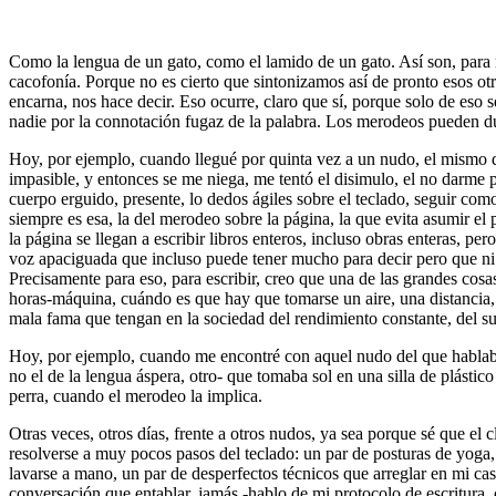
Como la lengua de un gato, como el lamido de un gato. Así son, para mí
cacofonía. Porque no es cierto que sintonizamos así de pronto esos otr
encarna, nos hace decir. Eso ocurre, claro que sí, porque solo de eso 
nadie por la connotación fugaz de la palabra. Los merodeos pueden 
Hoy, por ejemplo, cuando llegué por quinta vez a un nudo, el mismo de
impasible, y entonces se me niega, me tentó el disimulo, el no darme por
cuerpo erguido, presente, lo dedos ágiles sobre el teclado, seguir com
siempre es esa, la del merodeo sobre la página, la que evita asumir el
la página se llegan a escribir libros enteros, incluso obras enteras, 
voz apaciguada que incluso puede tener mucho para decir pero que ni 
Precisamente para eso, para escribir, creo que una de las grandes cosa
horas-máquina, cuándo es que hay que tomarse un aire, una distancia,
mala fama que tengan en la sociedad del rendimiento constante, del sud
Hoy, por ejemplo, cuando me encontré con aquel nudo del que hablaba, 
no el de la lengua áspera, otro- que tomaba sol en una silla de plást
perra, cuando el merodeo la implica.
Otras veces, otros días, frente a otros nudos, ya sea porque sé que el
resolverse a muy pocos pasos del teclado: un par de posturas de yoga,
lavarse a mano, un par de desperfectos técnicos que arreglar en mi ca
conversación que entablar, jamás -hablo de mi protocolo de escritura, c