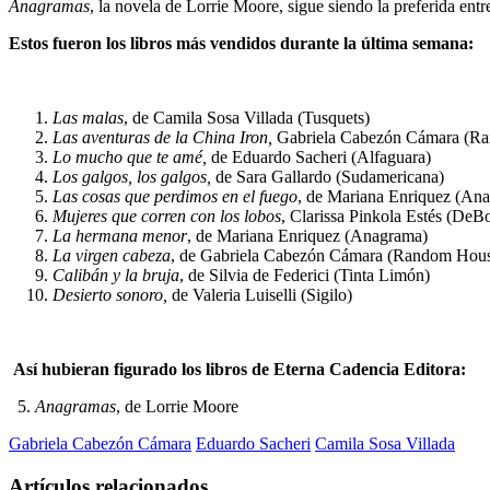
Anagramas
, la novela de Lorrie Moore, sigue siendo la preferida entr
Estos fueron los libros más vendidos durante la última semana:
Las malas
, de Camila Sosa Villada (Tusquets)
Las aventuras de la China Iron,
Gabriela Cabezón Cámara (R
Lo mucho que te amé,
de Eduardo Sacheri (Alfaguara)
Los galgos, los galgos,
de Sara Gallardo (Sudamericana)
Las cosas que perdimos en el fuego
, de Mariana Enriquez (An
Mujeres que corren con los lobos
, Clarissa Pinkola Estés (DeBo
La hermana menor
, de Mariana Enriquez (Anagrama)
La virgen cabeza
, de Gabriela Cabezón Cámara (Random Hou
Calibán y la bruja
, de Silvia de Federici (Tinta Limón)
Desierto sonoro,
de Valeria Luiselli (Sigilo)
Así hubieran figurado los libros de Eterna Cadencia Editora:
5.
Anagramas
, de Lorrie Moore
Gabriela Cabezón Cámara
Eduardo Sacheri
Camila Sosa Villada
Artículos relacionados