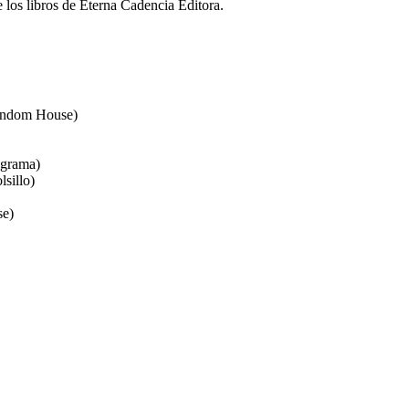
e los libros de Eterna Cadencia Editora.
andom House)
agrama)
lsillo)
se)