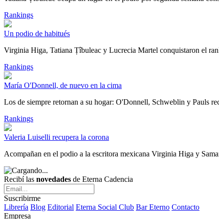
Rankings
Un podio de habitués
Virginia Higa, Tatiana Țîbuleac y Lucrecia Martel conquistaron el ra
Rankings
María O'Donnell, de nuevo en la cima
Los de siempre retornan a su hogar: O'Donnell, Schweblin y Pauls rec
Rankings
Valeria Luiselli recupera la corona
Acompañan en el podio a la escritora mexicana Virginia Higa y Saman
Recibí las
novedades
de Eterna Cadencia
Suscribirme
Librería
Blog
Editorial
Eterna Social Club
Bar Eterno
Contacto
Empresa