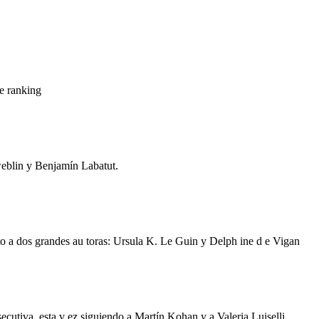
e ranking
eblin y Benjamín Labatut.
nto a dos grandes au toras: Ursula K. Le Guin y Delph ine d e Vigan
utiva, esta v ez siguiendo a Martín Kohan y a Valeria Luiselli .