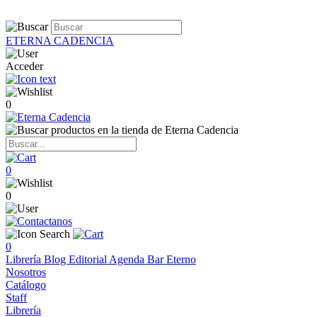
ETERNA CADENCIA
Acceder
0
0
0
0
Librería
Blog
Editorial
Agenda
Bar Eterno
Nosotros
Catálogo
Staff
Librería