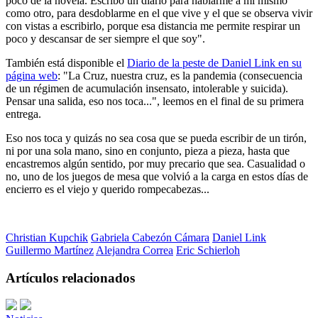
poco de la novela. Escribo un diario para hablarme a mí mismo
como otro, para desdoblarme en el que vive y el que se observa vivir
con vistas a escribirlo, porque esa distancia me permite respirar un
poco y descansar de ser siempre el que soy".
También está disponible el
Diario de la peste de Daniel Link en su
página web
: "La Cruz, nuestra cruz, es la pandemia (consecuencia
de un régimen de acumulación insensato, intolerable y suicida).
Pensar una salida, eso nos toca...", leemos en el final de su primera
entrega.
Eso nos toca y quizás no sea cosa que se pueda escribir de un tirón,
ni por una sola mano, sino en conjunto, pieza a pieza, hasta que
encastremos algún sentido, por muy precario que sea. Casualidad o
no, uno de los juegos de mesa que volvió a la carga en estos días de
encierro es el viejo y querido rompecabezas...
Christian Kupchik
Gabriela Cabezón Cámara
Daniel Link
Guillermo Martínez
Alejandra Correa
Eric Schierloh
Artículos relacionados