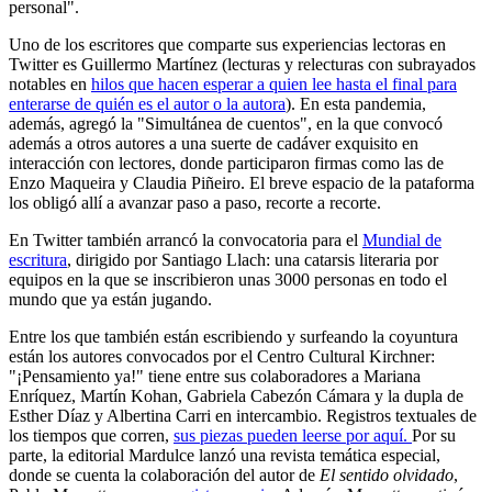
personal".
Uno de los escritores que comparte sus experiencias lectoras en
Twitter es Guillermo Martínez (lecturas y relecturas con subrayados
notables en
hilos que hacen esperar a quien lee hasta el final para
enterarse de quién es el autor o la autora
). En esta pandemia,
además, agregó la "Simultánea de cuentos", en la que convocó
además a otros autores a una suerte de cadáver exquisito en
interacción con lectores, donde participaron firmas como las de
Enzo Maqueira y Claudia Piñeiro. El breve espacio de la pataforma
los obligó allí a avanzar paso a paso, recorte a recorte.
En Twitter también arrancó la convocatoria para el
Mundial de
escritura
, dirigido por Santiago Llach: una catarsis literaria por
equipos en la que se inscribieron unas 3000 personas en todo el
mundo que ya están jugando.
Entre los que también están escribiendo y surfeando la coyuntura
están los autores convocados por el Centro Cultural Kirchner:
"¡Pensamiento ya!" tiene entre sus colaboradores a Mariana
Enríquez, Martín Kohan, Gabriela Cabezón Cámara y la dupla de
Esther Díaz y Albertina Carri en intercambio. Registros textuales de
los tiempos que corren,
sus piezas pueden leerse por aquí.
Por su
parte, la editorial Mardulce lanzó una revista temática especial,
donde se cuenta la colaboración del autor de
El sentido olvidado
,