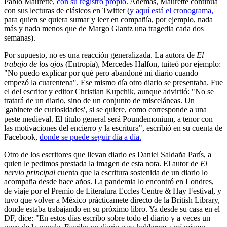
Pablo Maurette,
con su registro propio
. Además, Maurette continúa
con sus lecturas de clásicos en Twitter (
y aquí está el cronograma,
para quien se quiera sumar y leer en compañía, por ejemplo, nada
más y nada menos que de Margo Glantz una tragedia cada dos
semanas).
Por supuesto, no es una reacción generalizada. La autora de
El
trabajo de los ojos
(Entropía), Mercedes Halfon, tuiteó por ejemplo:
"No puedo explicar por qué pero abandoné mi diario cuando
empezó la cuarentena". Ese mismo día otro diario se presentaba. Fue
el del escritor y editor Christian Kupchik, aunque advirtió: "No se
tratará de un diario, sino de un conjunto de misceláneas. Un
'gabinete
de curiosidades', si se quiere, como corresponde a una
peste medieval. El título general será Poundemonium, a tenor con
las motivaciones del encierro y la escritura", escribió en su cuenta de
Facebook,
donde se puede seguir día a día.
Otro de los escritores que llevan diario es Daniel Saldaña París, a
quien le pedimos prestada la imagen de esta nota. El autor de
El
nervio principal
cuenta que la escritura sostenida de un diario lo
acompaña desde hace años. La pandemia lo encontró en Londres,
de viaje por el Premio de Literatura Eccles Centre & Hay Festival, y
tuvo que volver a México prácticamete directo de la British Library,
donde estaba trabajando en su próximo libro. Ya desde su casa en el
DF, dice: "En estos días escribo sobre todo el diario y a veces un