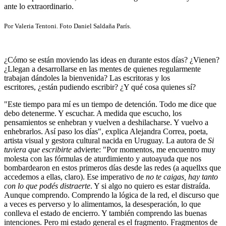
ante lo extraordinario.
Por Valeria Tentoni. Foto Daniel Saldaña París.
¿Cómo se están moviendo las ideas en durante estos días? ¿Vienen?
¿Llegan a desarrollarse en las mentes de quienes regularmente
trabajan dándoles la bienvenida? Las escritoras y los
escritores,
¿están pudiendo escribir? ¿Y qué cosa quienes sí?
"Este tiempo para mí es un tiempo de detención. Todo me dice que
debo detenerme. Y escuchar. A medida que escucho, los
pensamientos se enhebran y vuelven a deshilacharse. Y vuelvo a
enhebrarlos. Así paso los días", explica Alejandra Correa, poeta,
artista visual y gestora cultural nacida en Uruguay.
La autora de
Si
tuviera que escribirte
advierte: "Por momentos, me encuentro muy
molesta con las fórmulas de aturdimiento y autoayuda que nos
bombardearon en estos primeros días desde las redes (a aquellxs que
accedemos a ellas, claro). Ese imperativo de
no te caigas, hay tanto
con lo que podés distraerte
. Y si algo no quiero es estar distraída.
Aunque comprendo. Comprendo la lógica de la red, el discurso que
a veces es perverso y lo alimentamos, la desesperación, lo que
conlleva el estado de encierro. Y también comprendo las buenas
intenciones. Pero mi estado general es el fragmento. Fragmentos de