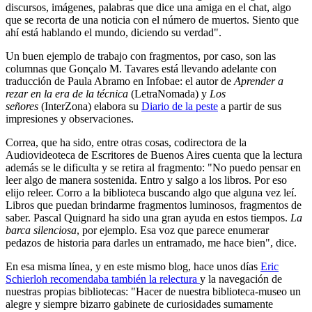
discursos, imágenes, palabras que dice una amiga en el chat, algo
que se recorta de una noticia con el número de muertos. Siento que
ahí está hablando el mundo, diciendo su verdad".
Un buen ejemplo de trabajo con fragmentos, por caso, son las
columnas que Gonçalo M. Tavares está llevando adelante con
traducción de Paula Abramo en Infobae: el autor de
Aprender a
rezar en la era de la técnica
(LetraNomada) y
Los
señores
(InterZona) elabora su
Diario de la peste
a partir de sus
impresiones y observaciones.
Correa, que ha sido, entre otras cosas, codirectora de la
Audiovideoteca de Escritores de Buenos Aires cuenta que la lectura
además se le dificulta y se retira al fragmento: "
No puedo pensar en
leer algo de manera sostenida. Entro y salgo a los libros. Por eso
elijo releer. Corro a la biblioteca buscando algo que alguna vez leí.
Libros que puedan brindarme fragmentos luminosos, fragmentos de
saber. Pascal Quignard ha sido una gran ayuda en estos tiempos.
La
barca silenciosa
, por ejemplo. Esa voz que parece enumerar
pedazos de historia para darles un entramado, me hace bien", dice.
En esa misma línea, y en este mismo blog, hace unos días
Eric
Schierloh recomendaba también la relectura
y la navegación de
nuestras propias bibliotecas: "Hacer de nuestra biblioteca-museo un
alegre y siempre bizarro gabinete de curiosidades sumamente