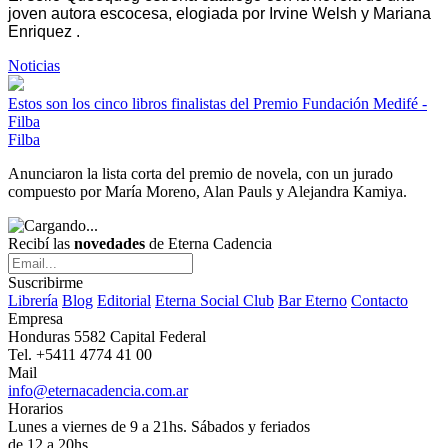
joven autora escocesa, elogiada por Irvine Welsh y Mariana
Enriquez .
Noticias
Estos son los cinco libros finalistas del Premio Fundación Medifé -
Filba
Filba
Anunciaron la lista corta del premio de novela, con un jurado
compuesto por María Moreno, Alan Pauls y Alejandra Kamiya.
Recibí las
novedades
de Eterna Cadencia
Suscribirme
Librería
Blog
Editorial
Eterna Social Club
Bar Eterno
Contacto
Empresa
Honduras 5582 Capital Federal
Tel. +5411 4774 41 00
Mail
info@eternacadencia.com.ar
Horarios
Lunes a viernes de 9 a 21hs. Sábados y feriados
de 12 a 20hs.