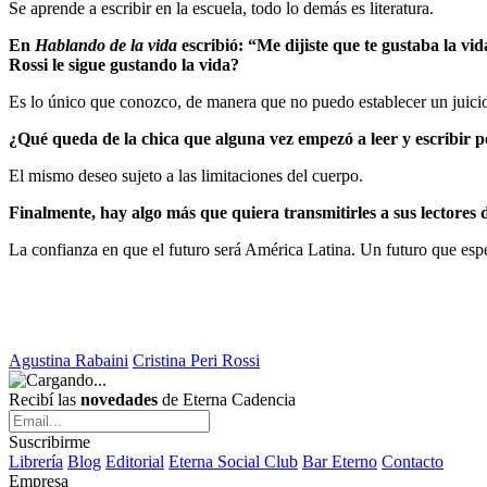
Se aprende a escribir en la escuela, todo lo demás es literatura.
En
Hablando de la vida
escribió: “Me dijiste que te gustaba la vi
Rossi le sigue gustando la vida?
Es lo único que conozco, de manera que no puedo establecer un juicio
¿Qué queda de la chica que alguna vez empezó a leer y escribir 
El mismo deseo sujeto a las limitaciones del cuerpo.
Finalmente, hay algo más que quiera transmitirles a sus lectore
La confianza en que el futuro será América Latina. Un futuro que esp
Agustina Rabaini
Cristina Peri Rossi
Recibí las
novedades
de Eterna Cadencia
Suscribirme
Librería
Blog
Editorial
Eterna Social Club
Bar Eterno
Contacto
Empresa