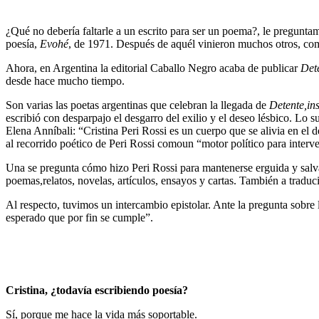
¿Qué no debería faltarle a un escrito para ser un poema?,
le preguntam
poesía,
Evohé
, de 1971. Después de aquél vinieron muchos otros, c
Ahora, en Argentina la editorial Caballo Negro acaba de publicar
Dete
desde hace mucho tiempo.
Son varias las poetas argentinas que celebran la llegada de
Detente,
in
escribió con desparpajo el desgarro del exilio y el deseo lésbico. Lo s
Elena Anníbali: “Cristina Peri Rossi es un cuerpo que se alivia en el 
al recorrido poético de Peri Rossi como
un “motor político para interv
Una se pregunta cómo hizo Peri Rossi para mantenerse erguida y salva
poemas,
relatos, novelas, artículos, ensayos y cartas.
También a traduc
Al respecto, tuvimos un intercambio epistolar. Ante la pregunta sobre 
esperado que por fin se cumple”.
Cristina, ¿todavía escribiendo poesía?
Sí, porque me hace la vida más soportable.