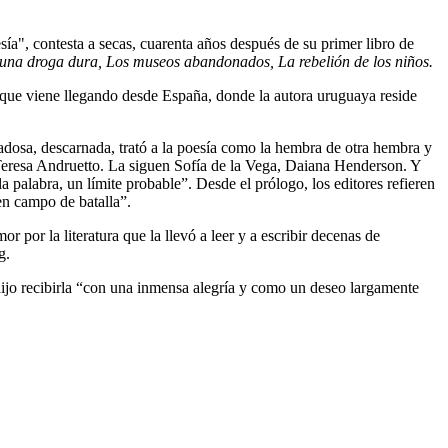
ía", contesta a secas, cuarenta años después de su primer libro de
es una droga dura, Los museos abandonados, La rebelión de los niños.
 que viene llegando desde España, donde la autora uruguaya reside
adosa, descarnada, trató a la poesía como la hembra de otra hembra y
 Teresa Andruetto. L
a siguen Sofía de la Vega, Daiana Henderson. Y
la palabra, un límite probable”.
Desde el prólogo,
los editores refieren
 en campo de batalla”.
r por la literatura que la llevó a leer y a escribir decenas de
g.
 dijo recibirla “con una inmensa alegría y como un deseo largamente