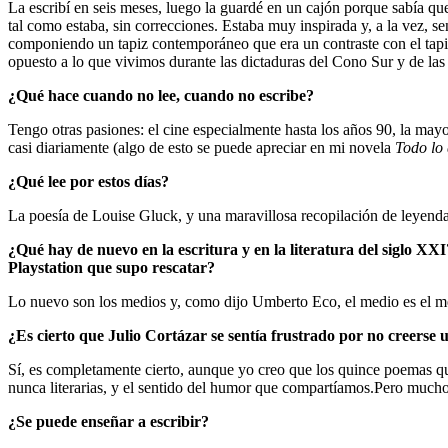
La escribí en seis meses, luego la guardé en un cajón porque sabía qu
tal como estaba, sin correcciones. Estaba muy inspirada y, a la vez, se
componiendo un tapiz contemporáneo que era un contraste con el tapi
opuesto a lo que vivimos durante las dictaduras del Cono Sur y de las t
¿Qué hace cuando no lee, cuando no escribe?
Tengo otras pasiones: el cine especialmente hasta los años 90, la may
casi diariamente (algo de esto se puede apreciar en mi novela
Todo lo 
¿Qué lee por estos días?
La poesía de Louise Gluck, y una maravillosa recopilación de leyend
¿Qué hay de nuevo en la escritura y en la literatura del siglo XXI
Playstation que supo rescatar?
Lo nuevo son los medios y, como dijo Umberto Eco, el medio es el 
¿Es cierto que Julio Cortázar se sentía frustrado por no creers
Sí, es completamente cierto, aunque yo creo que los quince poemas 
nunca literarias, y el sentido del humor que compartíamos.
Pero mucho 
¿Se puede enseñar a escribir?