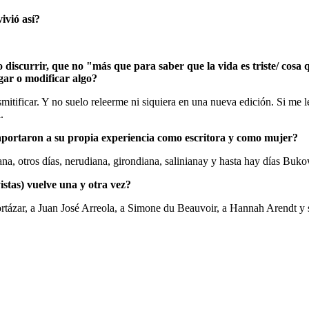
vivió así?
 discurrir, que no "más que para saber que la vida es triste/ cosa
gar o modificar algo?
itificar. Y no suelo releerme ni siquiera en una nueva edición. Si me l
.
 aportaron a su propia experiencia como escritora y como mujer?
na, otros días, nerudiana, girondiana, salinianay y hasta hay días Buko
istas) vuelve una y otra vez?
Cortázar, a Juan José Arreola, a Simone du Beauvoir, a Hannah Arendt y