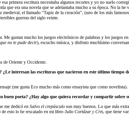
e esa primera escritura necesitaba algunos recortes y yo no suelo correg
ntía que era una novela que se adelantaba mucho a su época. No la he vue
z medieval, el llamado “Tapiz de la creación”, (uno de los más famoso
erribles guerras del siglo veinte.
or. Me gustan mucho los juegos electrónicos de palabras y los juegos e
que no te pude decir
), escucho música, y disfruto muchísimo conversan
as de Oriente y Occidente.
? ¿Le interesan las escrituras que nacieron en este último tiempo de
mensaje (me gusta Eco mucho más como ensayista que como novelista).
e un buen poeta? ¿Hay algo que quiera recordar y compartir sobre 
que me dedicó en
Salvo el crepúsculo
son muy buenos. Lo que más extraño
de esto lo he rescatado en mi libro
Julio Cortázar y Cris
, que tiene var