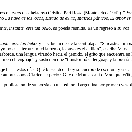
os en estos días helados
a Cristina Peri Rossi (Montevideo, 1941). "Poes
omo
La nave de los locos, Estado de exilio, Indicios pánicos, El amor 
nte, instante, eres tan bello
, su poesía reunida.
Es un regreso a su voz,
stante, eres tan bello
, y la saludan desde la contratapa.
“Sarcástica, impi
uyo no es la ternura ni el lamento, lo suyo es el aullido”, escribe María
desborde, una lengua virando hacia el gemido, el grito que encuentra en 
enir en el lenguaje” y sostienen que “transformó el lenguaje y la poesía
je hasta estos días.
Qué busca decir hoy su cuerpo de escritura y ese amo
ir autores como Clarice Lispector, Guy de Maupassant o Monique Witti
la publicación de su poesía en una editorial argentina por primera vez,